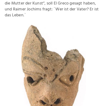
Kataloge
die Mutter der Kunst“, soll El Greco gesagt haben,
und Raimer Jochims fragt: ´Wer ist der Vater? Er ist
Raimer Jochims
das Leben.`
Bilder
Papierarbeiten
Zeichnungen
Malbücher
Steine
Vita
Stiftung