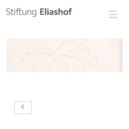
Sammlung zur Weltkunst
Stiftung Eliashof
Startseite
Aktuelles
Eliashof
Sammlung zur Weltkunst
Neuzugänge
Sammlungsobjekte