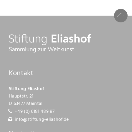
Kataloge
Raimer Jochims
Bilder
Papierarbeiten
Zeichnungen
Kontakt
Malbücher
Steine
Stiftung Eliashof
Hauptstr. 21
Vita
D 63477 Maintal
+49 (0) 6181 489 87
Stiftung
info@stiftung-eliashof.de