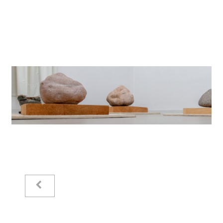
Startseite
Aktuelles
Eliashof
Sammlung zur Weltkunst
Neuzugänge
Sammlungsobjekte