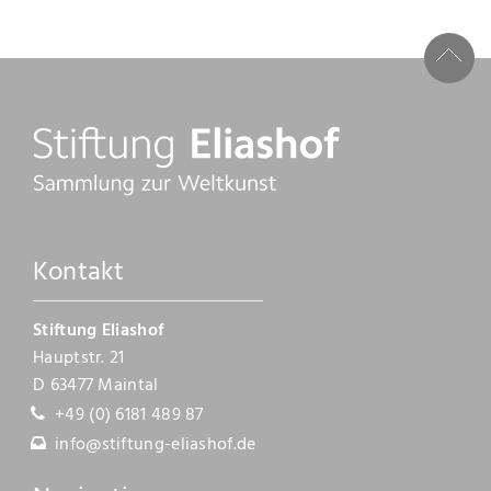
Kataloge
Raimer Jochims
Bilder
Papierarbeiten
Zeichnungen
Kontakt
Malbücher
Steine
Stiftung Eliashof
Hauptstr. 21
Vita
D 63477 Maintal
+49 (0) 6181 489 87
Stiftung
info@stiftung-eliashof.de