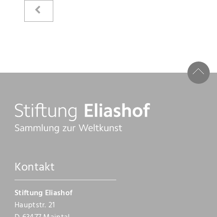
Kataloge
Raimer Jochims
Bilder
Papierarbeiten
Zeichnungen
Malbücher
Steine
Kontakt
Vita
Stiftung Eliashof
Stiftung
Hauptstr. 21