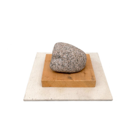
Startseite
Aktuelles
Eliashof
Sammlung zur Weltkunst
Neuzugänge
Sammlungsobjekte