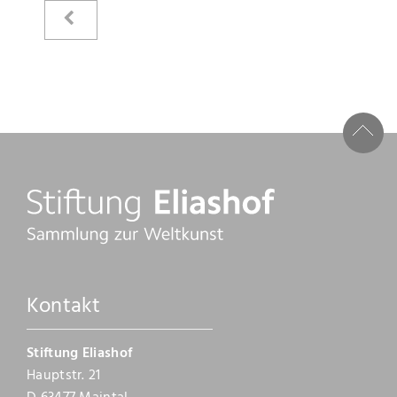
Kataloge
Raimer Jochims
Bilder
Papierarbeiten
Zeichnungen
Malbücher
Steine
Kontakt
Vita
Stiftung Eliashof
Stiftung
Hauptstr. 21