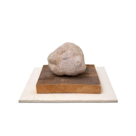
Startseite
Aktuelles
Eliashof
Sammlung zur Weltkunst
Neuzugänge
Sammlungsobjekte