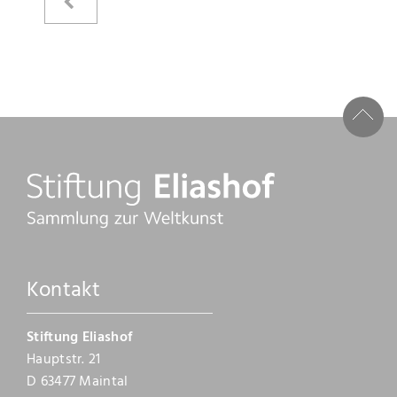
Kataloge
Raimer Jochims
Bilder
Papierarbeiten
Zeichnungen
Malbücher
Steine
Kontakt
Vita
Stiftung Eliashof
Stiftung
Hauptstr. 21
D 63477 Maintal