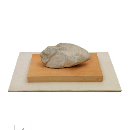
Startseite
Aktuelles
Eliashof
Sammlung zur Weltkunst
Neuzugänge
Sammlungsobjekte