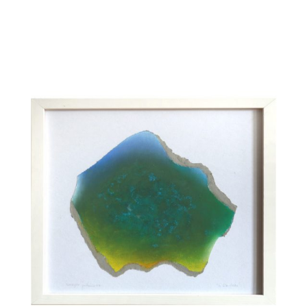
Startseite
Aktuelles
Eliashof
Sammlung zur Weltkunst
Neuzugänge
Sammlungsobjekte