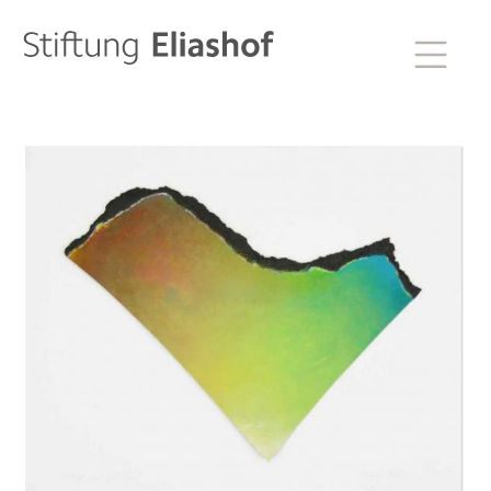
Sammlung zur Weltkunst
Stiftung Eliashof
Startseite
Aktuelles
Eliashof
Sammlung zur Weltkunst
Neuzugänge
Sammlungsobjekte