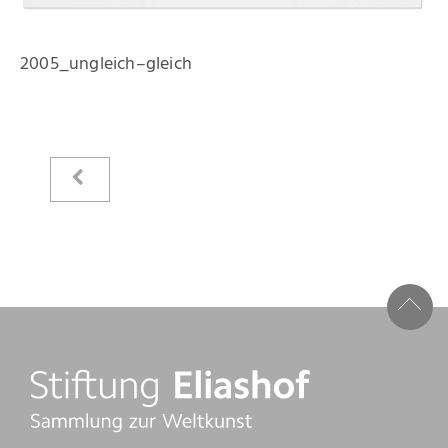
Kataloge
Raimer Jochims
2005_ungleich–gleich
Bilder
Papierarbeiten
Zeichnungen
Malbücher
Steine
Vita
Stiftung