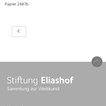
Kataloge
Papier 2687b
Raimer Jochims
Bilder
Papierarbeiten
Zeichnungen
Malbücher
Steine
Vita
Stiftung