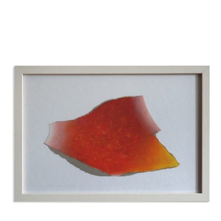
Startseite
Aktuelles
Eliashof
Sammlung zur Weltkunst
Neuzugänge
Sammlungsobjekte