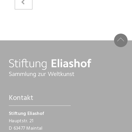
Kataloge
Raimer Jochims
Bilder
Papierarbeiten
Zeichnungen
Malbücher
Steine
Kontakt
Vita
Stiftung Eliashof
Stiftung
Hauptstr. 21
D 63477 Maintal