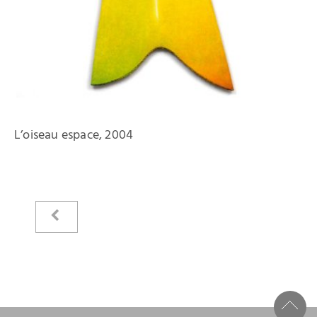
Kataloge
Raimer Jochims
Bilder
Papierarbeiten
L’oiseau espace, 2004
Zeichnungen
Malbücher
Steine
Vita
Stiftung