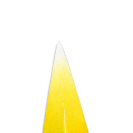
Startseite
Aktuelles
Eliashof
Sammlung zur Weltkunst
Neuzugänge
Sammlungsobjekte