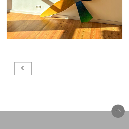
Kataloge
Raimer Jochims
Bilder
Papierarbeiten
Zeichnungen
Malbücher
Steine
Vita
Stiftung