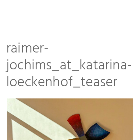
raimer-
Startseite
jochims_at_katarina-
Aktuelles
loeckenhof_teaser
Eliashof
Sammlung zur Weltkunst
Neuzugänge
Sammlungsobjekte