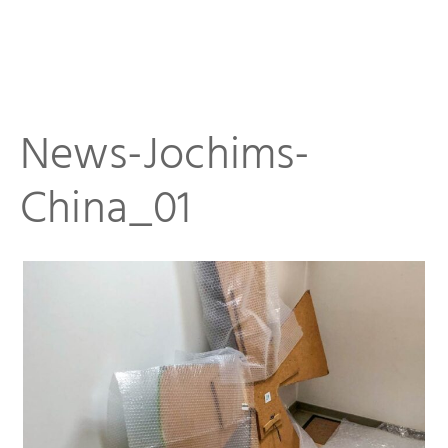
News-Jochims-
Startseite
China_01
Aktuelles
Eliashof
Sammlung zur Weltkunst
Neuzugänge
Sammlungsobjekte