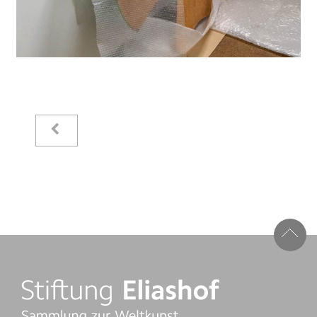
Kataloge
Raimer Jochims
Bilder
Papierarbeiten
Zeichnungen
Malbücher
Steine
Vita
Stiftung