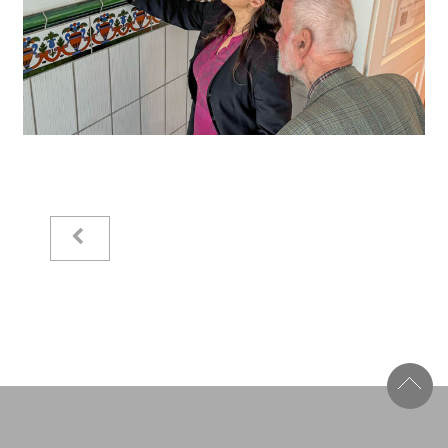
Kataloge
Raimer Jochims
Bilder
Papierarbeiten
Zeichnungen
Malbücher
Steine
Vita
Stiftung