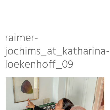
raimer-
Startseite
jochims_at_katharina-
Aktuelles
loekenhoff_09
Eliashof
Sammlung zur Weltkunst
Neuzugänge
Sammlungsobjekte