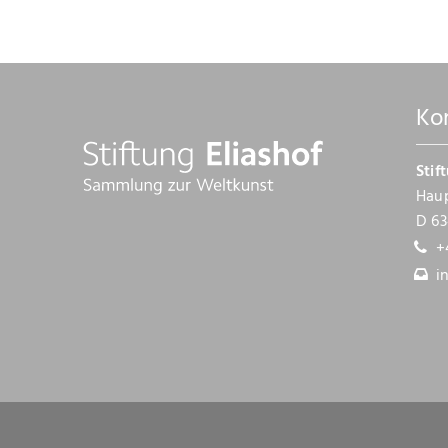
Ko
Stif
Haup
D 63
+
i