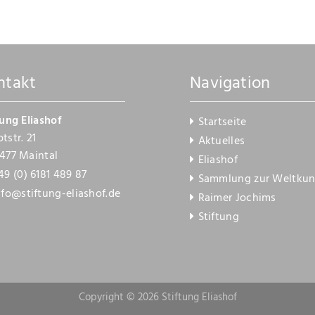
ntakt
Navigation
tung Eliashof
Startseite
tstr. 21
Aktuelles
477 Maintal
Eliashof
49 (0) 6181 489 87
Sammlung zur Weltkun
nfo@stiftung-eliashof.de
Raimer Jochims
Stiftung
Copyright © 2026 Stiftung Eliashof