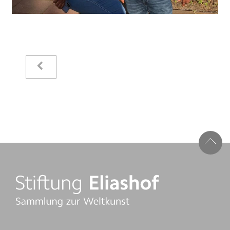
Kataloge
Raimer Jochims
Bilder
Papierarbeiten
Zeichnungen
Malbücher
Steine
Vita
Stiftung