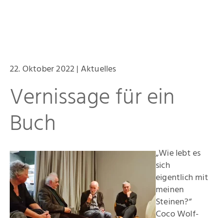
22. Oktober 2022 | Aktuelles
Startseite
Vernissage für ein
Aktuelles
Buch
Eliashof
Sammlung zur Weltkunst
„Wie lebt es
sich
Neuzugänge
eigentlich mit
meinen
Sammlungsobjekte
Steinen?“
Coco Wolf-