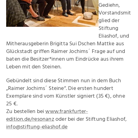
Kataloge
Gediehn,
Vorstandsmit
Raimer Jochims
glied der
Stiftung
Bilder
Eliashof, und
Mitherausgeberin Brigitta Sui Dschen Mattke aus
Papierarbeiten
Glückstadt griffen Raimer Jochims´ Frage auf und
baten die Besitzer*innen um Eindrücke aus ihrem
Zeichnungen
Leben mit den Steinen.
Malbücher
Gebündelt sind diese Stimmen nun in dem Buch
„Raimer Jochims´ Steine“. Die ersten hundert
Steine
Exemplare sind vom Künstler signiert (35 €), ohne
25 €.
Vita
Zu bestellen bei
www.frankfurter-
edition.de/resonanz
oder bei der Stiftung Eliashof,
Stiftung
info@stiftung-eliashof.de