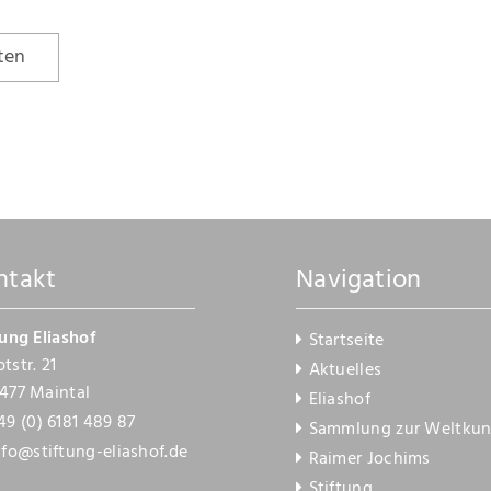
ten
ntakt
Navigation
tung Eliashof
Startseite
tstr. 21
Aktuelles
477 Maintal
Eliashof
49 (0) 6181 489 87
Sammlung zur Weltkun
nfo@stiftung-eliashof.de
Raimer Jochims
Stiftung