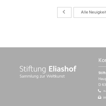
Alle Neuigkei
Ko
Stif
Haup
D 63
+
i